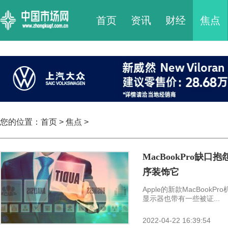
首页
资讯
财经
焦点
您的位置：
首页
>
焦点
>
MacBookPro缺
序装饰它
Apple的新款MacBook
显示器也带有一些被证...
2022-04-22 16:39:54